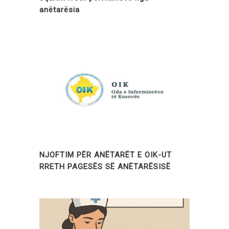
anëtarësia
NJOFTIM PËR ANËTARËT E OIK-UT
RRETH PAGESËS SË ANËTARËSISË