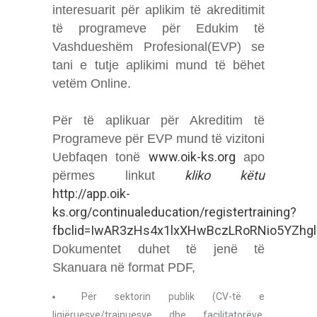
interesuarit për aplikim të akreditimit
të programeve për Edukim të
Vashdueshëm Profesional(EVP) se
tani e tutje aplikimi mund të bëhet
vetëm Online.
Për të aplikuar për Akreditim të
Programeve për EVP mund të vizitoni
www.oik-ks.org
Uebfaqen tonë
apo
kliko këtu
përmes linkut
http://app.oik-
ks.org/continualeducation/registertraining?
fbclid=IwAR3zHs4x1lxXHwBczLRoRNio5YZh
Dokumentet duhet të jenë të
Skanuara në format PDF,
Për sektorin publik (CV-të e
ligjëruesve/trajnuesve dhe facilitatorëve,