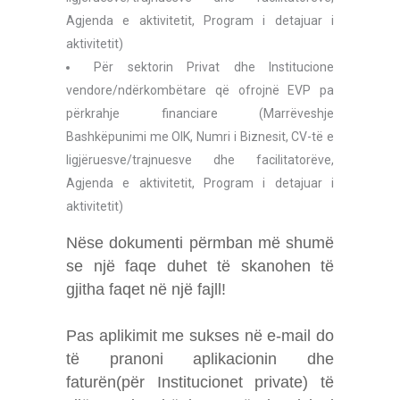
Agjenda e aktivitetit, Program i detajuar i
aktivitetit)
Për sektorin Privat dhe Institucione
vendore/ndërkombëtare që ofrojnë EVP pa
përkrahje financiare (Marrëveshje
Bashkëpunimi me OIK, Numri i Biznesit, CV-të e
ligjëruesve/trajnuesve dhe facilitatorëve,
Agjenda e aktivitetit, Program i detajuar i
aktivitetit)
Nëse dokumenti përmban më shumë
se një faqe duhet të skanohen të
gjitha faqet në një fajll!
Pas aplikimit me sukses në e-mail do
të pranoni aplikacionin dhe
faturën(për Institucionet private) të