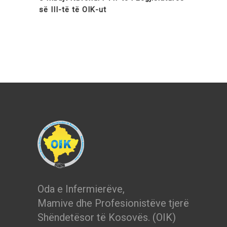
së III-të të OIK-ut
Oda e Infermierëve,
Mamive dhe Profesionistëve tjerë
Shëndetësor të Kosovës. (OIK)