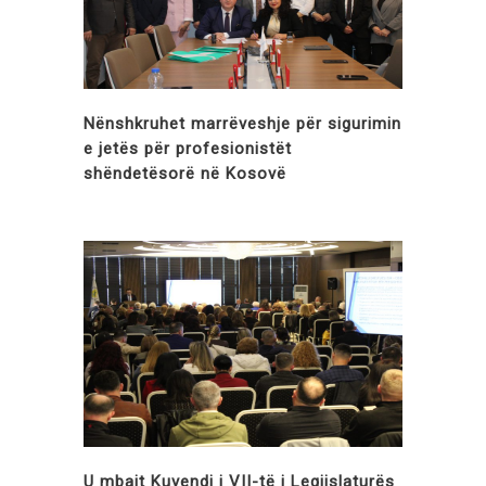
Nënshkruhet marrëveshje për sigurimin
e jetës për profesionistët
shëndetësorë në Kosovë
U mbajt Kuvendi i VII-të i Legjislaturës