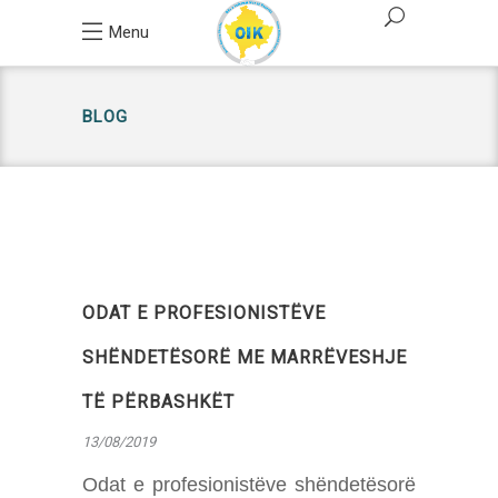
Menu
BLOG
ODAT E PROFESIONISTËVE
SHËNDETËSORË ME MARRËVESHJE
TË PËRBASHKËT
13/08/2019
Odat e profesionistëve shëndetësorë