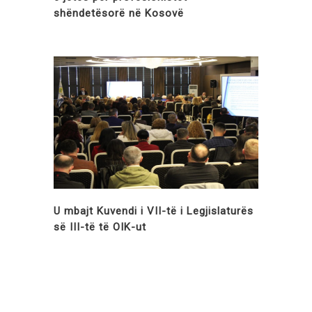
shëndetësorë në Kosovë
U mbajt Kuvendi i VII-të i Legjislaturës
së III-të të OIK-ut