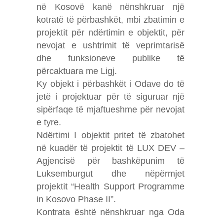
në Kosovë kanë nënshkruar një
kotratë të përbashkët, mbi zbatimin e
projektit për ndërtimin e objektit, për
nevojat e ushtrimit të veprimtarisë
dhe funksioneve publike të
përcaktuara me Ligj.
Ky objekt i përbashkët i Odave do të
jetë i projektuar për të siguruar një
sipërfaqe të mjaftueshme për nevojat
e tyre.
Ndërtimi I objektit pritet të zbatohet
në kuadër të projektit të LUX DEV –
Agjencisë për bashkëpunim të
Luksemburgut dhe nëpërmjet
projektit “Health Support Programme
in Kosovo Phase II”.
Kontrata është nënshkruar nga Oda