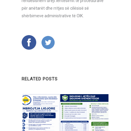
rëndësishëm drejt lehtësimit të procedurave
për anëtarët dhe rritjes së cilësisë së
shërbimeve administrative të OIK.
RELATED POSTS