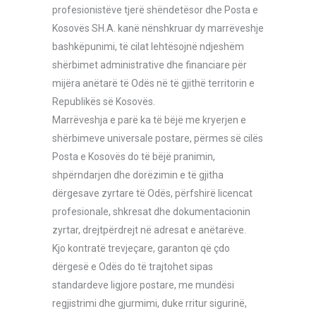
profesionistëve tjerë shëndetësor dhe Posta e
Kosovës SH.A. kanë nënshkruar dy marrëveshje
bashkëpunimi, të cilat lehtësojnë ndjeshëm
shërbimet administrative dhe financiare për
mijëra anëtarë të Odës në të gjithë territorin e
Republikës së Kosovës.
Marrëveshja e parë ka të bëjë me kryerjen e
shërbimeve universale postare, përmes së cilës
Posta e Kosovës do të bëjë pranimin,
shpërndarjen dhe dorëzimin e të gjitha
dërgesave zyrtare të Odës, përfshirë licencat
profesionale, shkresat dhe dokumentacionin
zyrtar, drejtpërdrejt në adresat e anëtarëve.
Kjo kontratë trevjeçare, garanton që çdo
dërgesë e Odës do të trajtohet sipas
standardeve ligjore postare, me mundësi
regjistrimi dhe gjurmimi, duke rritur sigurinë,