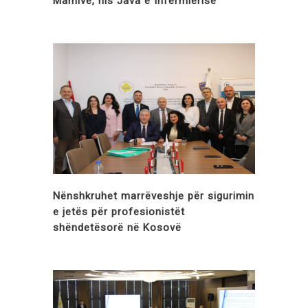
Mamive, nis Java e Infermierisë
Nënshkruhet marrëveshje për sigurimin
e jetës për profesionistët
shëndetësorë në Kosovë