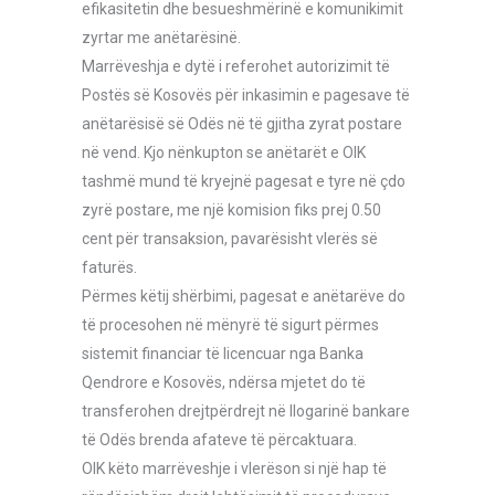
efikasitetin dhe besueshmërinë e komunikimit
zyrtar me anëtarësinë.
Marrëveshja e dytë i referohet autorizimit të
Postës së Kosovës për inkasimin e pagesave të
anëtarësisë së Odës në të gjitha zyrat postare
në vend. Kjo nënkupton se anëtarët e OIK
tashmë mund të kryejnë pagesat e tyre në çdo
zyrë postare, me një komision fiks prej 0.50
cent për transaksion, pavarësisht vlerës së
faturës.
Përmes këtij shërbimi, pagesat e anëtarëve do
të procesohen në mënyrë të sigurt përmes
sistemit financiar të licencuar nga Banka
Qendrore e Kosovës, ndërsa mjetet do të
transferohen drejtpërdrejt në llogarinë bankare
të Odës brenda afateve të përcaktuara.
OIK këto marrëveshje i vlerëson si një hap të