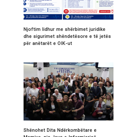
Njoftim lidhur me shërbimet juridike
dhe sigurimet shëndetësore e të jetës
për anëtarët e OIK-ut
Shënohet Dita Ndërkombëtare e